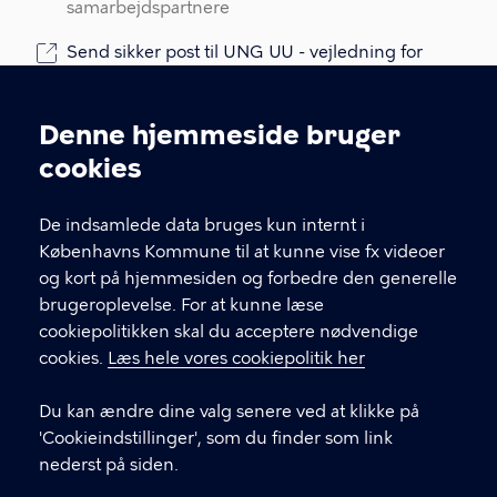
samarbejdspartnere
Send sikker post til UNG UU - vejledning for
15-24-årige
Denne postkasse er for unge og deres
Denne hjemmeside bruger
pårørende
Cookieindstillinger
cookies
EAN: 579 800 938 5321; Bruger id POGR
CVR: 6494 2212
De indsamlede data bruges kun internt i
SE: 2248 8015
Københavns Kommune til at kunne vise fx videoer
og kort på hjemmesiden og forbedre den generelle
LINKS
brugeroplevelse. For at kunne læse
cookiepolitikken skal du acceptere nødvendige
Om os
cookies.
Læs hele vores cookiepolitik her
uddannelsesguiden - ug.dk
Du kan ændre dine valg senere ved at klikke på
Centrets åbningstider
'Cookieindstillinger', som du finder som link
e-Vejledning
nederst på siden.
Åben vejledning