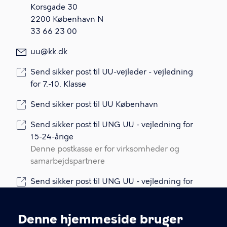
Korsgade 30
2200 København N
33 66 23 00
uu@kk.dk
Send sikker post til UU-vejleder - vejledning
for 7.-10. Klasse
Send sikker post til UU København
Send sikker post til UNG UU - vejledning for
15-24-årige
Denne postkasse er for virksomheder og
samarbejdspartnere
Send sikker post til UNG UU - vejledning for
15-24-årige
Denne postkasse er for unge og deres
Denne hjemmeside bruger
pårørende