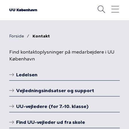
Gå
til
UU København
hovedindhold
Forside
Kontakt
Brødkrumme
Kontakt
Find kontaktoplysninger på medarbejdere i UU
København
Ledelsen
Linkoversigt
Vejledningsindsatser og support
UU-vejledere (for 7.-10. klasse)
Find UU-vejleder ud fra skole