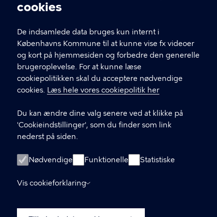
Cookieindstillinger
cookies
EAN: 579 800 938 5321; Bruger id POGR
CVR: 6494 2212
De indsamlede data bruges kun internt i
SE: 2248 8015
Københavns Kommune til at kunne vise fx videoer
og kort på hjemmesiden og forbedre den generelle
LINKS
brugeroplevelse. For at kunne læse
cookiepolitikken skal du acceptere nødvendige
Om os
cookies.
Læs hele vores cookiepolitik her
uddannelsesguiden - ug.dk
Du kan ændre dine valg senere ved at klikke på
Centrets åbningstider
'Cookieindstillinger', som du finder som link
e-Vejledning
nederst på siden.
Åben vejledning
Nødvendige
Funktionelle
Statistiske
Copenhagen Skills
UnoUng login
Vis cookieforklaring
Tilgængelighedserklæring
Cookiepolitik