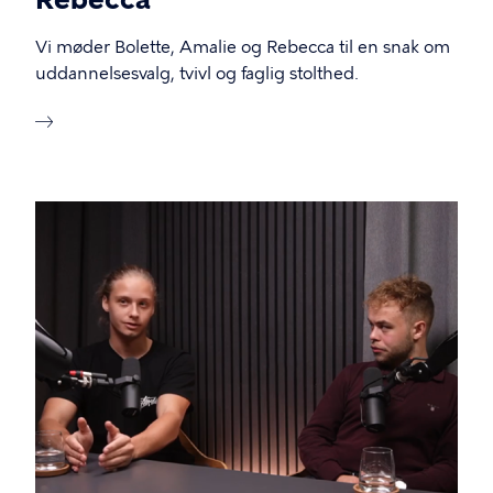
Vi møder Bolette, Amalie og Rebecca til en snak om
uddannelsesvalg, tvivl og faglig stolthed.