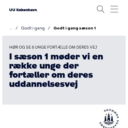
Gå
til
UU København
hovedindhold
Godt i gang
Godt i gang sæson 1
Brødkrumme
HØR OG SE 6 UNGE FORTÆLLE OM DERES VEJ
I sæson 1 møder vi en
Godt
række unge der
i
fortæller om deres
gang
uddannelsesvej
sæson
1