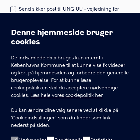
Send sikker post til UNG UU - vejledning for
15-24-årige
Denne postkasse er for unge og deres
Denne hjemmeside bruger
pårørende
Cookieindstillinger
cookies
EAN: 579 800 938 5321; Bruger id POGR
CVR: 6494 2212
De indsamlede data bruges kun internt i
SE: 2248 8015
Københavns Kommune til at kunne vise fx videoer
og kort på hjemmesiden og forbedre den generelle
LINKS
brugeroplevelse. For at kunne læse
cookiepolitikken skal du acceptere nødvendige
Om os
cookies.
Læs hele vores cookiepolitik her
uddannelsesguiden - ug.dk
Du kan ændre dine valg senere ved at klikke på
Centrets åbningstider
'Cookieindstillinger', som du finder som link
e-Vejledning
nederst på siden.
Åben vejledning