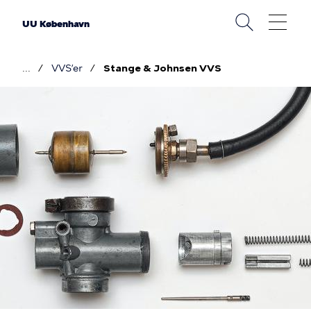
Gå
til
UU København
hovedindhold
VVS’er
Stange & Johnsen VVS
Brødkrumme